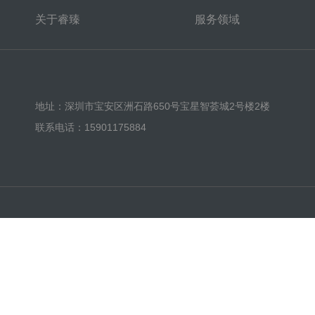
关于睿臻
服务领域
地址：深圳市宝安区洲石路650号宝星智荟城2号楼2楼
联系电话：15901175884