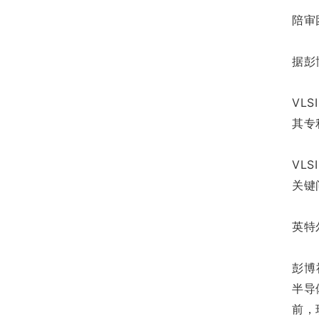
陪审
据彭
VLS
其专
VL
关键
英特
彭博
半导
前，