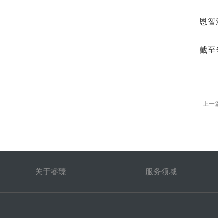
恩智
截至
上一
关于睿臻
服务领域