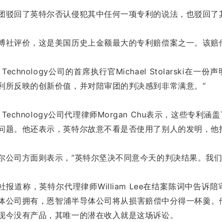
团驳回了英特尔否认侵犯其中任何一项专利的说法，也驳回了
博社评价，这是美国历史上金额最大的专利赔偿案之一。该赔
I Technology公司的首席执行官Michael Stolars
利所反映的创新价值，并对陪审团的判决感到非常满意。”
SI Technology公司代理律师Morgan Chu表示，这
问题。他还表示，英特尔故意不看是否使用了别人的发明，他指
尔公司方面则表示，“英特尔坚决不同意今天的判决结果。我们
社报道称，英特尔代理律师William Lee在结案陈词中告
体公司拥有，恩智浦半导体公司将从损害赔偿中分得一杯羹。他还表示
现今没有产品，其唯一的潜在收入就是这场诉讼。